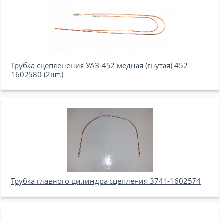
Трубка сцепленения УАЗ-452 медная (гнутая) 452-
1602580 (2шт.)
Трубка главного цилиндра сцепления 3741-1602574